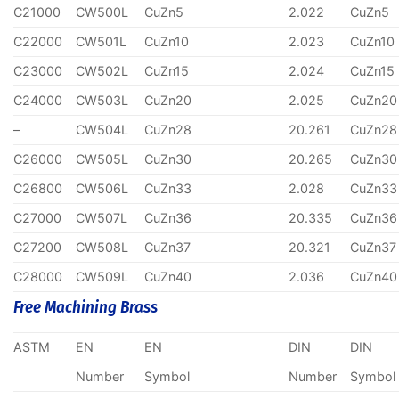
C21000
CW500L
CuZn5
2.022
CuZn5
C22000
CW501L
CuZn10
2.023
CuZn10
C23000
CW502L
CuZn15
2.024
CuZn15
C24000
CW503L
CuZn20
2.025
CuZn20
–
CW504L
CuZn28
20.261
CuZn28
C26000
CW505L
CuZn30
20.265
CuZn30
C26800
CW506L
CuZn33
2.028
CuZn33
C27000
CW507L
CuZn36
20.335
CuZn36
C27200
CW508L
CuZn37
20.321
CuZn37
C28000
CW509L
CuZn40
2.036
CuZn40
Free Machining Brass
ASTM
EN
EN
DIN
DIN
Number
Symbol
Number
Symbol