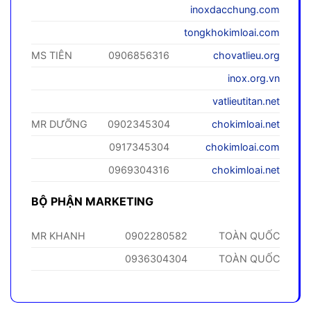
inoxdacchung.com
tongkhokimloai.com
MS TIÊN
0906856316
chovatlieu.org
inox.org.vn
vatlieutitan.net
MR DƯỠNG
0902345304
chokimloai.net
0917345304
chokimloai.com
0969304316
chokimloai.net
BỘ PHẬN MARKETING
MR KHANH
0902280582
TOÀN QUỐC
0936304304
TOÀN QUỐC