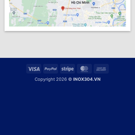
Visa
PayPal
Stripe
MasterCard
Cash
On
Copyright 2026 ©
INOX304.VN
Delivery