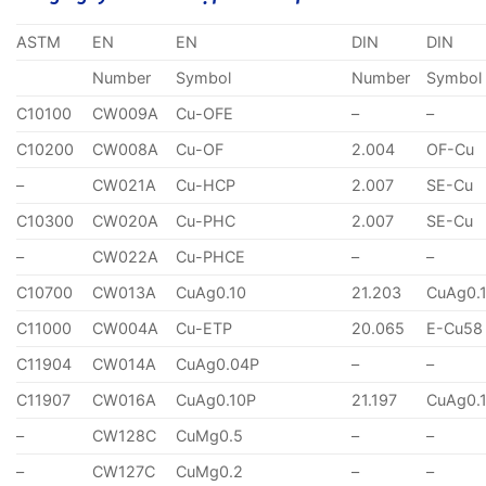
ASTM
EN
EN
DIN
DIN
Number
Symbol
Number
Symbol
C10100
CW009A
Cu-OFE
–
–
C10200
CW008A
Cu-OF
2.004
OF-Cu
–
CW021A
Cu-HCP
2.007
SE-Cu
C10300
CW020A
Cu-PHC
2.007
SE-Cu
–
CW022A
Cu-PHCE
–
–
C10700
CW013A
CuAg0.10
21.203
CuAg0.
C11000
CW004A
Cu-ETP
20.065
E-Cu58
C11904
CW014A
CuAg0.04P
–
–
C11907
CW016A
CuAg0.10P
21.197
CuAg0.
–
CW128C
CuMg0.5
–
–
–
CW127C
CuMg0.2
–
–