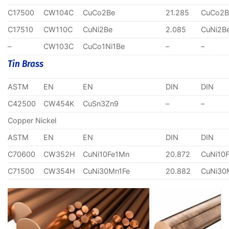
C17500
CW104C
CuCo2Be
21.285
CuCo2B
C17510
CW110C
CuNi2Be
2.085
CuNi2B
–
CW103C
CuCo1Ni1Be
–
–
Tin Brass
ASTM
EN
EN
DIN
DIN
C42500
CW454K
CuSn3Zn9
–
–
Copper Nickel
ASTM
EN
EN
DIN
DIN
C70600
CW352H
CuNi10Fe1Mn
20.872
CuNi10
C71500
CW354H
CuNi30Mn1Fe
20.882
CuNi30