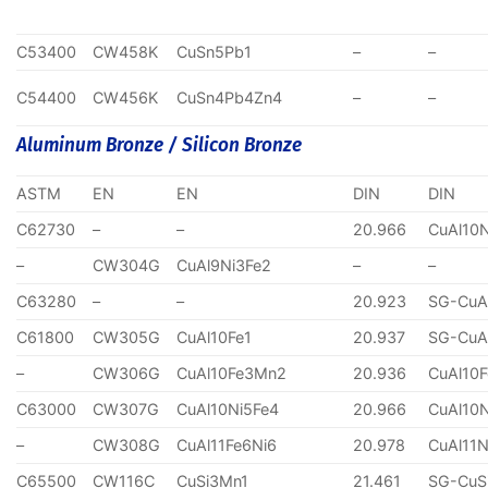
C53400
CW458K
CuSn5Pb1
–
–
C54400
CW456K
CuSn4Pb4Zn4
–
–
Aluminum Bronze / Silicon Bronze
ASTM
EN
EN
DIN
DIN
C62730
–
–
20.966
CuAl10
–
CW304G
CuAl9Ni3Fe2
–
–
C63280
–
–
20.923
SG-CuA
C61800
CW305G
CuAl10Fe1
20.937
SG-CuA
–
CW306G
CuAl10Fe3Mn2
20.936
CuAl10
C63000
CW307G
CuAl10Ni5Fe4
20.966
CuAl10
–
CW308G
CuAl11Fe6Ni6
20.978
CuAl11N
C65500
CW116C
CuSi3Mn1
21.461
SG-CuS