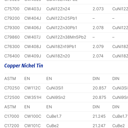
C75700
CW403J
CuNi12Zn24
2.073
CuNi12
C79200
CW404J
CuNi12Zn25Pb1
–
–
C79300
CW406J
CuNi12Zn30Pb1
2.078
CuNi12
C79860
CW407J
CuNi12Zn38Mn5Pb2
–
–
C76300
CW408J
CuNi18Zn19Pb1
2.079
CuNi18
C76400
CW409J
CuNi18Zn20
2.074
CuNi18
Copper Nickel Tin
ASTM
EN
EN
DIN
DIN
C70250
CW112C
CuNi3Si1
20.857
CuNi3Si
C72500
CW351H
CuNi9Sn2
20.875
CuNi9S
ASTM
EN
EN
DIN
DIN
C17000
CW100C
CuBe1.7
21.245
CuBe1.7
C17200
CW101C
CuBe2
21.247
CuBe2