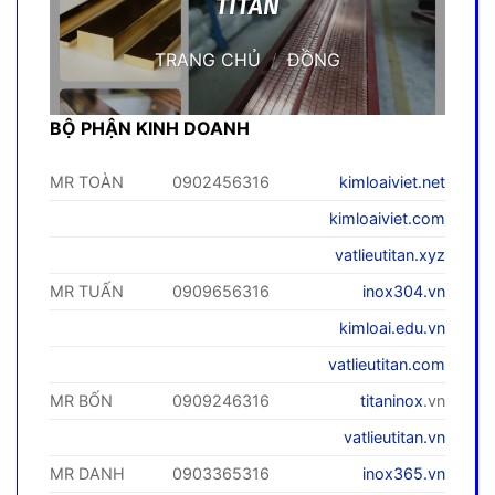
TITAN
TRANG CHỦ
/
ĐỒNG
BỘ PHẬN KINH DOANH
MR TOÀN
0902456316
kimloaiviet.net
kimloaiviet.com
vatlieutitan.xyz
MR TUẤN
0909656316
inox304.vn
kimloai.edu.vn
vatlieutitan.com
MR BỐN
0909246316
titaninox
.vn
vatlieutitan.vn
MR DANH
0903365316
inox365.vn