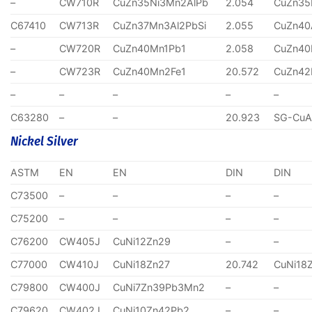
–
CW710R
CuZn35Ni3Mn2AlPb
2.054
CuZn35
C67410
CW713R
CuZn37Mn3Al2PbSi
2.055
CuZn40
–
CW720R
CuZn40Mn1Pb1
2.058
CuZn40
–
CW723R
CuZn40Mn2Fe1
20.572
CuZn4
–
–
–
–
–
C63280
–
–
20.923
SG-CuA
Nickel Silver
ASTM
EN
EN
DIN
DIN
C73500
–
–
–
–
C75200
–
–
–
–
C76200
CW405J
CuNi12Zn29
–
–
C77000
CW410J
CuNi18Zn27
20.742
CuNi18
C79800
CW400J
CuNi7Zn39Pb3Mn2
–
–
C79620
CW402J
CuNi10Zn42Pb2
–
–