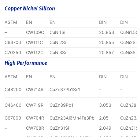
Copper Nickel Silicon
ASTM
EN
EN
DIN
DIN
–
CW109C
CuNi1Si
20.853
CuNi1.5
C64700
CW111C
CuNi2Si
20.855
CuNi2Si
C70250
CW112C
CuNi3Si
20.857
CuNi3Si
High Performance
ASTM
EN
EN
DIN
DIN
C48200
CW714R
CuZn37Pb1Sn1
–
–
C46400
CW719R
CuZn39Pb1
3.053
CuZn38
C67000
CW704R
CuZn23Al6Mn4Fe3Pb
2.05
CuZn23
–
CW708R
CuZn31Si
2.049
CuZn31