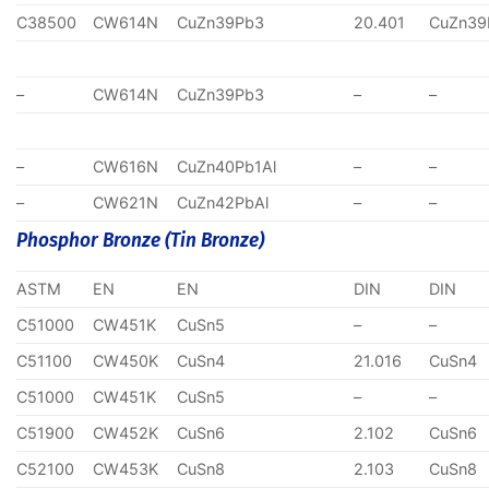
C38500
CW614N
CuZn39Pb3
20.401
CuZn39
–
CW614N
CuZn39Pb3
–
–
–
CW616N
CuZn40Pb1Al
–
–
–
CW621N
CuZn42PbAl
–
–
Phosphor Bronze (Tin Bronze)
ASTM
EN
EN
DIN
DIN
C51000
CW451K
CuSn5
–
–
C51100
CW450K
CuSn4
21.016
CuSn4
C51000
CW451K
CuSn5
–
–
C51900
CW452K
CuSn6
2.102
CuSn6
C52100
CW453K
CuSn8
2.103
CuSn8