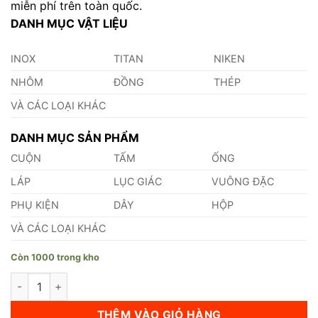
miễn phí trên toàn quốc.
DANH MỤC VẬT LIỆU
INOX
TITAN
NIKEN
NHÔM
ĐỒNG
THÉP
VÀ CÁC LOẠI KHÁC
DANH MỤC SẢN PHẨM
CUỘN
TẤM
ỐNG
LÁP
LỤC GIÁC
VUÔNG ĐẶC
PHỤ KIỆN
DÂY
HỘP
VÀ CÁC LOẠI KHÁC
Còn 1000 trong kho
Thanh Đồng Cái Busbar số lượng
THÊM VÀO GIỎ HÀNG