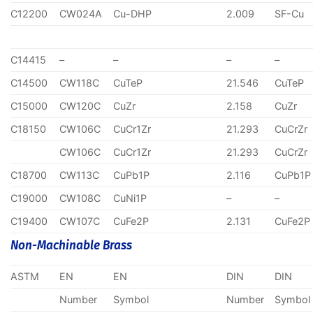
C12200
CW024A
Cu-DHP
2.009
SF-Cu
C14415
–
–
–
–
C14500
CW118C
CuTeP
21.546
CuTeP
C15000
CW120C
CuZr
2.158
CuZr
C18150
CW106C
CuCr1Zr
21.293
CuCrZr
CW106C
CuCr1Zr
21.293
CuCrZr
C18700
CW113C
CuPb1P
2.116
CuPb1P
C19000
CW108C
CuNi1P
–
–
C19400
CW107C
CuFe2P
2.131
CuFe2P
Non-Machinable Brass
ASTM
EN
EN
DIN
DIN
Number
Symbol
Number
Symbol