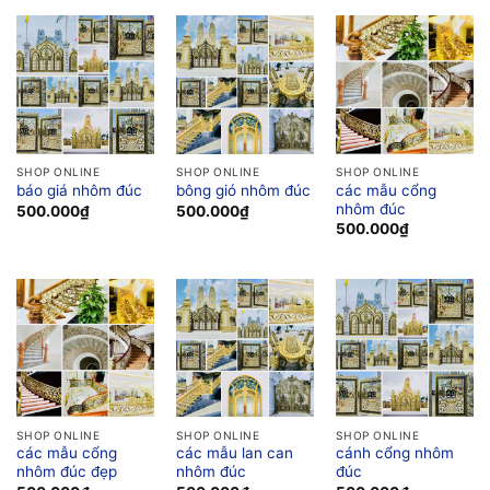
SHOP ONLINE
SHOP ONLINE
SHOP ONLINE
các mẫu cổng
báo giá nhôm đúc
bông gió nhôm đúc
nhôm đúc
500.000
₫
500.000
₫
500.000
₫
SHOP ONLINE
SHOP ONLINE
SHOP ONLINE
các mẫu cổng
các mẫu lan can
cánh cổng nhôm
nhôm đúc đẹp
nhôm đúc
đúc