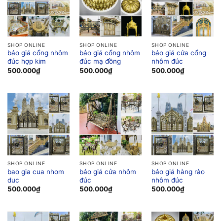
SHOP ONLINE
SHOP ONLINE
SHOP ONLINE
báo giá cổng nhôm
báo giá cổng nhôm
báo giá cửa cổng
đúc hợp kim
đúc mạ đồng
nhôm đúc
500.000
₫
500.000
₫
500.000
₫
SHOP ONLINE
SHOP ONLINE
SHOP ONLINE
bao gia cua nhom
báo giá cửa nhôm
báo giá hàng rào
duc
đúc
nhôm đúc
500.000
₫
500.000
₫
500.000
₫