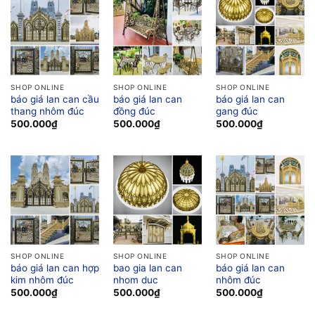
SHOP ONLINE
SHOP ONLINE
SHOP ONLINE
báo giá lan can cầu
báo giá lan can
báo giá lan can
thang nhôm đúc
đồng đúc
gang đúc
500.000
₫
500.000
₫
500.000
₫
SHOP ONLINE
SHOP ONLINE
SHOP ONLINE
báo giá lan can hợp
bao gia lan can
báo giá lan can
kim nhôm đúc
nhom duc
nhôm đúc
500.000
₫
500.000
₫
500.000
₫