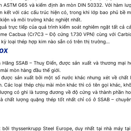
ẩn ASTM G65 và kiểm định ăn mòn DIN 50332. Với hàm lượ
n kết với các cấu trúc hiện có, trong khi lớp bao phủ bề 
kiện và môi trường khắc nghiệt nhất.
quả trực tiếp của quá trình kiểm soát nghiêm ngặt tất cả c
me Cacbua (Cr7C3 – Độ cứng 1.730 VPN) cùng với Carbid
kỳ loại thép hợp kim nào sẵn có trên thị trường…
ox
Hãng SSAB – Thuỵ Điển, được sản xuất và thương mại ho
mài mòn hàng đầu thế giới.
ể được sản xuất bởi một số nước khác nhưng xét về chất 
Các loại thép chịu mài mòn khác thì có tên gọi khác, kh
 lượng có ghi là tương đương về độ cứng và thành phần ho
 chất lượng quặng thép tốt nhất chỉ có ở SSAB – chuyên
bởi thyssenkrupp Steel Europe, duy nhất tại nhà máy t