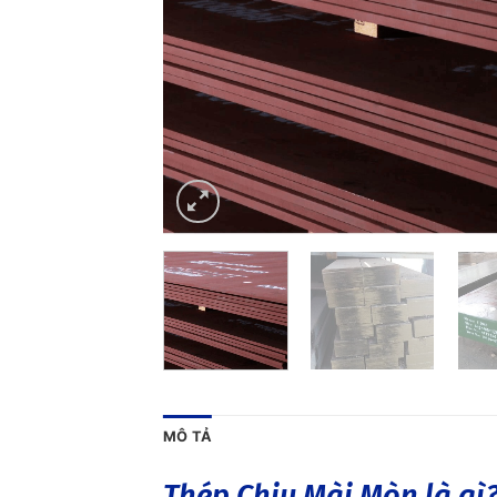
MÔ TẢ
Thép Chịu Mài Mòn là gì