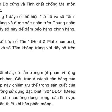
bảo Độ cứng và Tính chất chống Mài mòn
t.
g 1 dãy số thể hiện “số Lô và số Tấm”
trùng và được xác nhận trên Chứng nhận
ãy số này để đảm bảo hàng chính hãng,
ố Lô/ số Tấm” (Heat & Plate number),
à số Tấm không trùng với dãy số trên
 rãi nhất, có sẵn trong một phạm vi rộng
ính hàn. Cấu trúc Austenit cân bằng của
p này chiếm ưu thế trong sản xuất của
hường sử dụng đặc biệt “304DDQ” (Deep
n cho các ứng dụng trong, các lĩnh vực
cần thiết khi hàn phần mỏng.