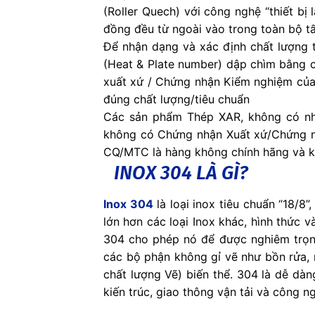
(Roller Quech) với công nghệ “thiết b
đồng đều từ ngoài vào trong toàn bộ tấ
Để nhận dạng và xác định chất lượng 
(Heat & Plate number) dập chìm bằng c
xuất xứ / Chứng nhận Kiểm nghiệm của
đúng chất lượng/tiêu chuẩn
Các sản phẩm Thép XAR, không có nhã
không có Chứng nhận Xuất xứ/Chứng n
CQ/MTC là hàng không chính hãng và k
INOX 304 LÀ GÌ?
Inox 304
là loại inox tiêu chuẩn “18/8
lớn hơn các loại Inox khác, hình thức 
304 cho phép nó để được nghiêm trọng
các bộ phận không gỉ vẽ như bồn rửa,
chất lượng Vẽ) biến thể. 304 là dễ dà
kiến trúc, giao thông vận tải và công n