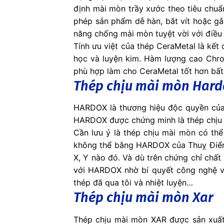
định mài mòn trầy xước theo tiêu chu
phép sản phẩm dễ hàn, bắt vít hoặc gắ
năng chống mài mòn tuyệt vời với điều 
Tính ưu việt của thép CeraMetal là kết 
học và luyện kim. Hàm lượng cao Chro
phù hợp làm cho CeraMetal tốt hơn bất 
Thép chịu mài mòn Hard
HARDOX là thương hiệu độc quyền của 
HARDOX được chứng minh là thép chịu 
Cần lưu ý là thép chịu mài mòn có th
không thể bằng HARDOX của Thuỵ Điển. 
X, Y nào đó. Và dù trên chứng chỉ chất
với HARDOX nhờ bí quyết công nghệ và
thép đã qua tôi và nhiệt luyện…
Thép chịu mài mòn Xar
Thép chịu mài mòn XAR được sản xuất 