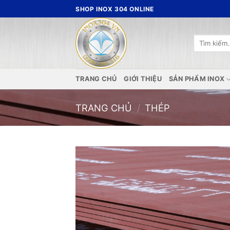
Bỏ
SHOP INOX 304 ONLINE
qua
nội
Tìm
dung
kiếm:
TRANG CHỦ
GIỚI THIỆU
SẢN PHẨM INOX
TRANG CHỦ
/
THÉP