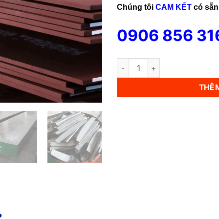
Chúng tôi
CAM KẾT
có sẵ
0906 856 31
Material Hardox 400 số lượng
THÊM
?