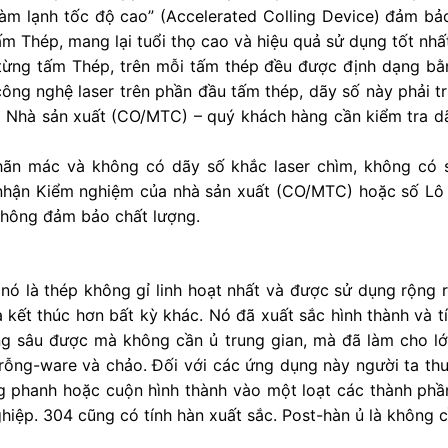
ị làm lạnh tốc độ cao” (Accelerated Colling Device) đảm 
m Thép, mang lại tuổi thọ cao và hiệu quả sử dụng tốt nhấ
từng tấm Thép, trên mỗi tấm thép đều được định dạng bằn
ông nghệ laser trên phần đầu tấm thép, dãy số này phải 
 Nhà sản xuất (CO/MTC) – quý khách hàng cần kiểm tra d
n mác và không có dãy số khắc laser chìm, không có s
hận Kiểm nghiệm của nhà sản xuất (CO/MTC) hoặc số Lô v
hông đảm bảo chất lượng.
”, nó là thép không gỉ linh hoạt nhất và được sử dụng rộng
và kết thúc hơn bất kỳ khác. Nó đã xuất sắc hình thành và t
 sâu được mà không cần ủ trung gian, mà đã làm cho lớ
 rỗng-ware và chảo. Đối với các ứng dụng này người ta t
ng phanh hoặc cuộn hình thành vào một loạt các thành phầ
ghiệp. 304 cũng có tính hàn xuất sắc. Post-hàn ủ là không 