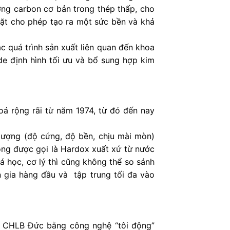
ng carbon cơ bản trong thép thấp, cho
mặt cho phép tạo ra một sức bền và khả
ác quá trình sản xuất liên quan đến khoa
e định hình tối ưu và bổ sung hợp kim
á rộng rãi từ năm 1974, từ đó đến nay
lượng (độ cứng, độ bền, chịu mài mòn)
ông được gọi là Hardox xuất xứ từ nước
á học, cơ lý thì cũng không thể so sánh
 gia hàng đầu và tập trung tối đa vào
ại CHLB Đức bằng công nghệ “tôi động”