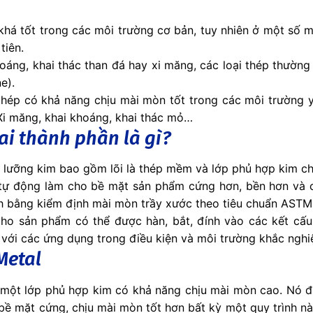
há tốt trong các môi trường cơ bản, tuy nhiên ở một số mô
tiên.
hoáng, khai thác than đá hay xi măng, các loại thép thườn
e).
i thép có khả năng chịu mài mòn tốt trong các môi trường
i măng, khai khoáng, khai thác mỏ…
i thành phần là gì?
 lưỡng kim bao gồm lõi là thép mềm và lớp phủ hợp kim ch
tự động làm cho bề mặt sản phẩm cứng hơn, bền hơn và 
nh bằng kiểm định mài mòn trầy xước theo tiêu chuẩn AST
ho sản phẩm có thể được hàn, bắt, đính vào các kết cấu
 với các ứng dụng trong điều kiện và môi trường khắc nghi
Metal
một lớp phủ hợp kim có khả năng chịu mài mòn cao. Nó đượ
 bề mặt cứng, chịu mài mòn tốt hơn bất kỳ một quy trình 