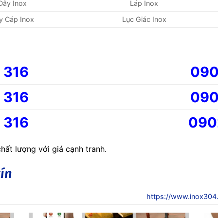
Dây Inox
Láp Inox
y Cáp Inox
Lục Giác Inox
 316
090
 316
090
 316
090
ất lượng với giá cạnh tranh.
ín
https://www.inox304