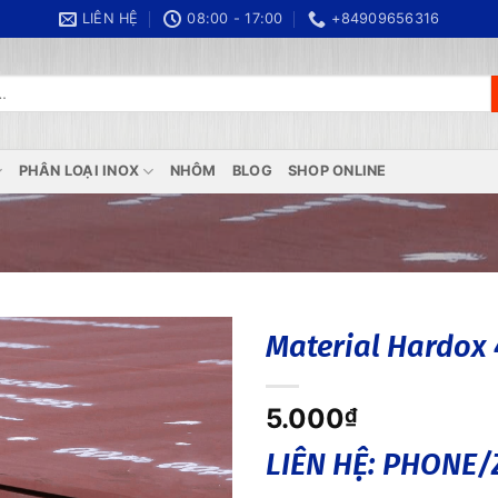
LIÊN HỆ
08:00 - 17:00
+84909656316
PHÂN LOẠI INOX
NHÔM
BLOG
SHOP ONLINE
Material Hardox
5.000
₫
LIÊN HỆ: PHONE/