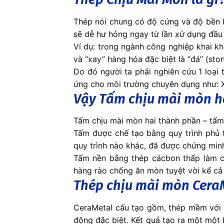
Thép nói chung có độ cứng và độ bền k
sẽ dễ hư hỏng ngay từ lần xử dụng đầu 
Ví dụ: trong ngành công nghiệp khai k
và “xay” hàng hóa đặc biệt là “đá” (ston
Do đó người ta phải nghiên cứu 1 loạ
ứng cho môi trường chuyên dụng như: X
Vậy Tấm chịu mài mòn ha
Tấm chịu mài mòn hai thành phần – tấm
Tấm được chế tạo bằng quy trình phủ 
quy trình nào khác, đã được chứng mi
Tấm nền bằng thép cácbon thấp làm c
hàng rào chống ăn mòn tuyệt vời kể cả
Thép chịu mài mòn Cera
CeraMetal cấu tạo gồm, thép mềm với 
động đặc biệt. Kết quả tạo ra một một