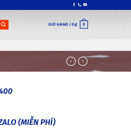
0
GIỎ HÀNG /
0
₫
 400
ZALO (MIỄN PHÍ)